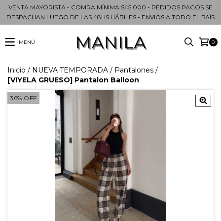
VENTA MAYORISTA - COMRA MÍNIMA $45.000 - PEDIDOS PAGOS SE
DESPACHAN LUEGO DE LAS 48HS HÁBILES - ENVIOS A TODO EL PAÍS
MENÚ
0
Inicio
/
NUEVA TEMPORADA
/
Pantalones
/
[VIYELA GRUESO] Pantalon Balloon
36
%
OFF