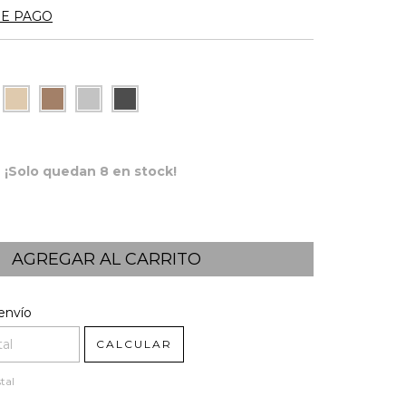
DE PAGO
¡Solo quedan
8
en stock!
l CP:
CAMBIAR CP
envío
CALCULAR
tal