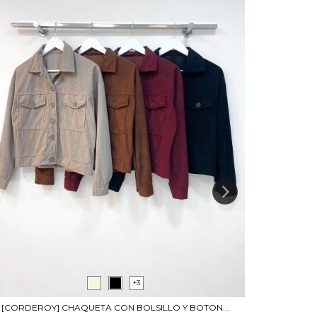
+3
[CORDEROY] CHAQUETA CON BOLSILLO Y BOTON...
[BENGALI