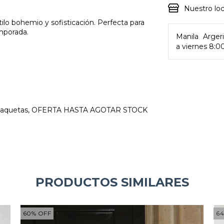
Nuestro loc
o bohemio y sofisticación. Perfecta para
emporada.
Manila
Arger
a viernes 8:0
haquetas, OFERTA HASTA AGOTAR STOCK
PRODUCTOS SIMILARES
60
%
OFF
6