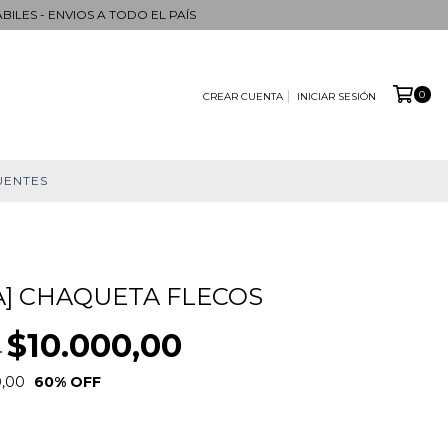
ILES - ENVIOS A TODO EL PAÍS
0
CREAR CUENTA
INICIAR SESIÓN
UENTES
] CHAQUETA FLECOS
$10.000,00
0
0,00
60
% OFF