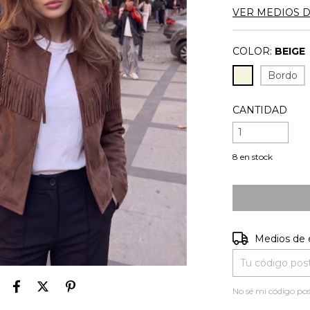
VER MEDIOS 
COLOR:
BEIGE
Bordo
CANTIDAD
8
en stock
Entregas para e
Medios de 
No sé mi código pos